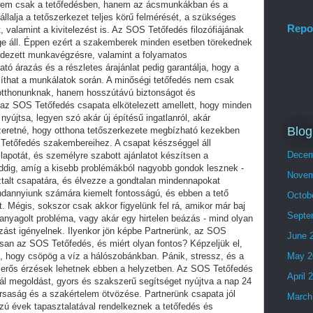
Repo
Blog
Decem
Novem
Octob
Septe
June 
May 2
April 
March