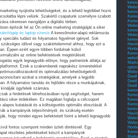
keres
Webol
marketing nyújtotta lehetőségeket, és a lehető legtöbbet hozni
keres
Keres
pcsolatba lépni velünk. Szakértő csapatunk személyre szabott
Keres
ása sikeresen navigáljon a digitális térben.
Webol
en építsük fel az Ön online marketing stratégiáját a siker
keres
zámítógép és laptop szerviz
A keresőmotor-alapú reklámozás
Webol
ly speciális tudást és folyamatos figyelmet igényel. Sok
keres
Havid
 szükséges idővel vagy szakértelemmel ahhoz, hogy ezt a
Honla
yan. Éppen ezért egyre többen fordulnak külső
Keres
imalizálni az online befektetések megtérülését.
webol
mogatás egyik legnagyobb előnye, hogy partnerünk átlátja az
Marke
 platformot. Ezek a szakemberek naprakész ismeretekkel
optim
Webol
goritmusváltozásokról és optimalizálási lehetőségekről.
Dwell
zonosítani azokat a stratégiákat, amelyek a legjobb
Dwell
an. A folyamatos tanulás és fejlődés része a munkájuknak,
Dwell
 kínálják ügyfeleik számára.
keres
sak a hirdetések létrehozásában nyújt segítséget, hanem
Keres
Keres
 távú siker érdekében. Ez magában foglalja a célcsoport
Keres
alapos kutatását és a költségvetés optimális elosztását. A
keres
ák a kampányok teljesítményét, és szükség esetén
Havid
tják, hogy minden egyes befektetett forint a lehető legnagyobb
Webol
Webol
Honla
kívül fontos szempont minden üzleti döntésnél. Egy
Keres
sapat részletes jelentéseket készít a kampányok
Mark