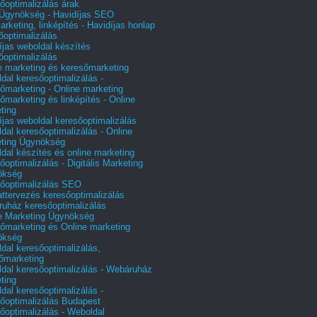
őoptimalizálás árak
gynökség - Havidíjas SEO
arketing, linképítés - Havidíjas honlap
őoptimalizálás
íjas weboldal készítés
őoptimalizálás
e marketing és keresőmarketing
dal keresőoptimalizálás -
őmarketing - Online marketing
őmarketing és linképítés - Online
ting
íjas weboldal keresőoptimalizálás
dal keresőoptimalizálás - Online
ting Ügynökség
dal készítés és online marketing
őoptimalizálás - Digitális Marketing
ökség
őoptimalizálás SEO
attervezés keresőoptimalizálás
uház keresőoptimalizálás
e Marketing Ügynökség
őmarketing és Online marketing
ökség
dal keresőoptimalizálás,
őmarketing
dal keresőoptimalizálás - Webáruház
ting
dal keresőoptimalizálás -
őoptimalizálás Budapest
őoptimalizálás - Weboldal