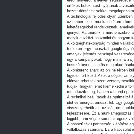
eredményeiről, amelyek segítségével 
értékes betekintést nyújtanak a vásárl
hozott döntések sokkal megalapozott
A technológiai fejlődés olyan ütemben z
az ember teljes munkaidejét erre fordí
lehetőségekkel rendelkeznek, amelye
igényel. Partnerünk ismerete ezekről a 
melyik eszközt használni és hogyan k
A költséghatékonyság minden vállalk
területén. Egy tapasztalt google ügyn
amelyek jelentős pénzügyi vesztesége
úgy a kampányokat, hogy minimalizálj
hosszú távon jelentős megtakarítások
A konkurenciaharc az online térben kü
figyelemért küzd. Azok a cégek, amely
előnyre tehetnek szert versenytársaik
tudják, hogyan lehet kiemelkedni a t
mutatkozik meg, hanem a brand építéséb
A technikai beállítások és optimalizál
időt és energiát emészt fel. Egy googl
visszanyerhetik azt az időt, amit sok
fejlesztésére. Ez a munkamegosztás le
legjobb, ami végső soron az egész váll
A hosszú távú partnerség kiépítése eg
vállalkozás számára. Ez a kapcsolat i