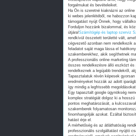
forgalmukat és bevételeiket.
Ha Ön is szeretné kiaknázni az online 
ki webes jelenlétéből, ne habozzon ka
támogatást nyújt Önnek, hogy vállalkoz
Forduljon hozzánk bizalommal, és közös
útjára!
Számítógép és laptop szerviz
S
rendkívül összetett területté vált, ame
cégvezető azonban nem rendelkezik a
feladatot saját maga lássa el hatékon
szakemberekhez, akik segíthetnek max
A professzionális online marketing tá
összes rendelkezésre álló eszközt és
rendelkeznek a legújabb trendekről, al
Tapasztalatuk révén képesek gyorsan a
eredményeket hozzák az adott iparágb
így mindig a legfrissebb megoldásokat
Egy tapasztalt google ügynökség nemc
komplex stratégiát dolgoz ki a hosszú
pontos meghatározását, a kulcsszavak 
szakemberek folyamatosan monitorozz
finomhangolják azokat. Ezáltal biztosí
hatást érje el.
A mérhetőség és az átláthatóság rend
professzionális szolgáltatást nyújtó c