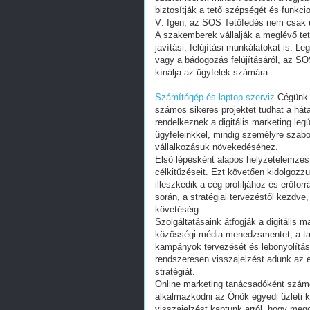
Számítógép és laptop szerviz
Cégünk é
számos sikeres projektet tudhat a hát
rendelkeznek a digitális marketing legú
ügyfeleinkkel, mindig személyre szabo
vállalkozásuk növekedéséhez.
Első lépésként alapos helyzetelemzés
célkitűzéseit. Ezt követően kidolgozz
illeszkedik a cég profiljához és erőfo
során, a stratégiai tervezéstől kezd
követéséig.
Szolgáltatásaink átfogják a digitális m
közösségi média menedzsmentet, a tar
kampányok tervezését és lebonyolításá
rendszeresen visszajelzést adunk az 
stratégiát.
Online marketing tanácsadóként számo
alkalmazkodni az Önök egyedi üzleti 
visszajelzést kaptunk arról, hogy mego