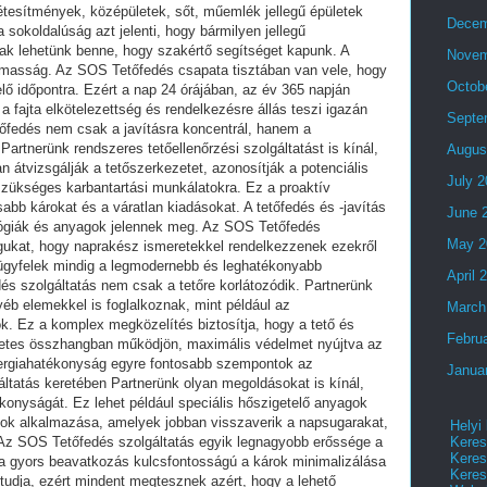
Decem
Novem
Octob
Septe
Augus
July 
June 
May 2
April 
March
Febru
Janua
Helyi
Keres
Keres
Keres