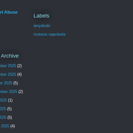
rt Abuse
Labels
árnyékoló
motoros napvitorla
 Archive
ber 2025
(2)
ber 2025
(4)
er 2025
(5)
mber 2025
(2)
2025
(1)
025
(5)
2025
(5)
 2025
(4)