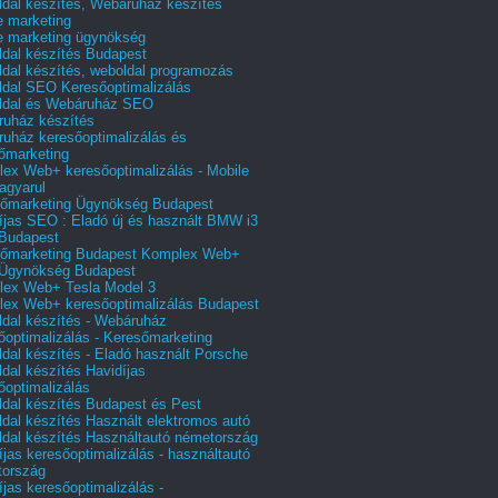
dal készítés, Webáruház készítés
e marketing
e marketing ügynökség
dal készítés Budapest
dal készítés, weboldal programozás
dal SEO Keresőoptimalizálás
ldal és Webáruház SEO
uház készítés
uház keresőoptimalizálás és
őmarketing
ex Web+ keresőoptimalizálás - Mobile
agyarul
őmarketing Ügynökség Budapest
íjas SEO : Eladó új és használt BMW i3
Budapest
őmarketing Budapest Komplex Web+
Ügynökség Budapest
ex Web+ Tesla Model 3
ex Web+ keresőoptimalizálás Budapest
dal készítés - Webáruház
őoptimalizálás - Keresőmarketing
dal készítés - Eladó használt Porsche
dal készítés Havidíjas
őoptimalizálás
dal készítés Budapest és Pest
dal készítés Használt elektromos autó
dal készítés Használtautó németország
íjas keresőoptimalizálás - használtautó
tország
íjas keresőoptimalizálás -