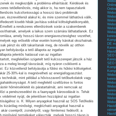
Webol
Onlin
Onlin
Webol
Webol
Webol
Webo
Webár
Webár
keres
Kompl
DE m
Keres
Havid
SEO 
Keres
SEO 
Kompl
Kompl
Webol
keres
Webol
Webol
keres
Webol
Webol
Webol
Havid
néme
Havid