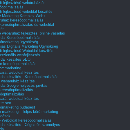
i fejlesztésű webáruház és
őoptimalizálás
i fejlesztésű weboldal készítés
e Marketing Komplex Web+
uház keresőoptimalizálás
 keresőoptimalizálás és weboldal
tés
e webáruház fejlesztés, online vásárlás
dal Keresőoptimalizálás
őmarketing ügynökség
íjas Digitális Marketing Ügynökség
i fejlesztésű Weboldal készítés
sszionális webfejlesztés
dal készítés SEO
e keresőoptimalizálás
lommarketing
barát weboldal készítés
dal készítés - Keresőoptimalizálás
 webáruház készítés
dal Google helyezés javítás
 keresőoptimalizálás
őoptimalizálás
barát weboldal készítés
te seo
őmarketing budapest
e marketing - Teljes körű marketing
ldások
 Weboldal keresőoptimalizálás
dal készítés - Céges és személyes
dal