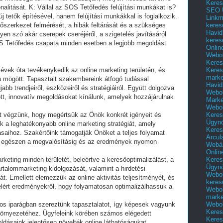
Keres
SEO Ü
Linkm
keres
Havid
keres
Onlin
Webol
Keres
Keres
vek óta tevékenykedik az online marketing területén, és
marke
a mögött. Tapasztalt szakembereink átfogó tudással
Havid
jabb trendjeiről, eszközeiről és stratégiáiról. Együtt dolgozva
Webol
tt, innovatív megoldásokat kínálunk, amelyek hozzájárulnak
Marke
Webol
Keres
t végzünk, hogy megértsük az Önök konkrét igényeit és
Ügyn
uk a leghatékonyabb online marketing stratégiát, amely
Keres
rrásaihoz. Szakértőink támogatják Önöket a teljes folyamat
Arcul
ve, egészen a megvalósításig és az eredmények nyomon
Webár
Onlin
Keres
arketing minden területét, beleértve a keresőoptimalizálást, a
Ügyn
talommarketing kidolgozását, valamint a hirdetési
Webol
t. Emellett elemezzük az online aktivitás teljesítményét, és
keres
elért eredményekről, hogy folyamatosan optimalizálhassuk a
Webol
marke
Webol
s iparágban szereztünk tapasztalatot, így képesek vagyunk
Keres
környezetéhez. Ügyfeleink körében számos elégedett
Keres
ldásaink jelentősen növelték online láthatóságukat,