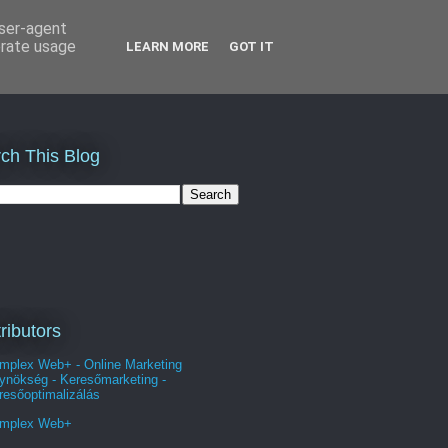
user-agent
erate usage
LEARN MORE
GOT IT
ch This Blog
ributors
mplex Web+ - Online Marketing
ynökség - Keresőmarketing -
resőoptimalizálás
mplex Web+