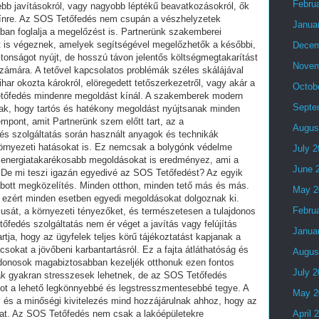
Febru
Janua
Decem
Novem
Octob
Septe
Augus
July 
June 
May 2
Febru
Janua
Augus
July 
May 2
April 