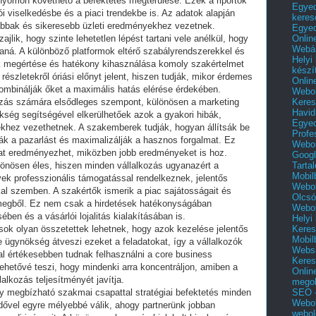
nyomon követhető a befektetés megtérülése. Ezek a riportok
Egyed
ói viselkedésbe és a piaci trendekbe is. Az adatok alapján
keres
abbak és sikeresebb üzleti eredményekhez vezetnek.
Egyed
Onlin
ajlik, hogy szinte lehetetlen lépést tartani vele anélkül, hogy
Webár
taná. A különböző platformok eltérő szabályrendszerekkel és
Helyi
k megértése és hatékony kihasználása komoly szakértelmet
készí
részletekről óriási előnyt jelent, hiszen tudják, mikor érdemes
Onlin
ombinálják őket a maximális hatás elérése érdekében.
Webol
Keres
ozás számára elsődleges szempont, különösen a marketing
Havid
ökség segítségével elkerülhetőek azok a gyakori hibák,
Egyed
khez vezethetnek. A szakemberek tudják, hogyan állítsák be
Profe
ák a pazarlást és maximalizálják a hasznos forgalmat. Ez
Webol
at eredményezhet, miközben jobb eredményeket is hoz.
Googl
Tarta
lönösen éles, hiszen minden vállalkozás ugyanazért a
Mobil
ek professzionális támogatással rendelkeznek, jelentős
Webol
kal szemben. A szakértők ismerik a piac sajátosságait és
Olcsó
ömegből. Ez nem csak a hirdetések hatékonyságában
Webol
en és a vásárlói lojalitás kialakításában is.
Helyi
Keres
ások olyan összetettek lehetnek, hogy azok kezelése jelentős
Mobil
e ügynökség átveszi ezeket a feladatokat, így a vállalkozók
Websi
kal értékesebben tudnak felhasználni a core business
Keres
hetővé teszi, hogy mindenki arra koncentráljon, amiben a
Onlin
alkozás teljesítményét javítja.
mego
SEO -
y megbízható szakmai csapattal stratégiai befektetés minden
Webol
dővel egyre mélyebbé válik, ahogy partnerünk jobban
webol