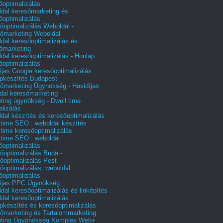
őoptimalizálás
dal keresőmarketing és
őoptimalizálás
őoptimalizálás Weboldal -
őmarketing Weboldal
dal keresőoptimalizálás és
őmarketing
dal keresőoptimalizálás - Honlap
őoptimalizálás
íjas Google keresőoptimalizálás
pkészítés Budapest
őmarketing Ügynökség - Havidíjas
dal keresőmarketing
ting ügynökség - Dwell time
alizálás
dal készítés és keresőoptimalizálás
 time SEO : weboldal készítés
 time keresőoptimalizálás
 time SEO : weboldal
őoptimalizálás
őoptimalizálás Buda -
őoptimalizálás Pest
őoptimalizálás, weboldal
őoptimalizálás
íjas PPC Ügynökség
dal keresőoptimalizálás és linképítés
dal keresőoptimalizálás
pkészítés és keresőoptimalizálás
őmarketing és Tartalommarketing
eting Ügyönökség Komplex Web+