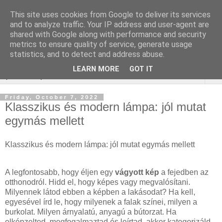
This site uses cookies from Google to deliver its services
Keresőmarketing :
and to analyze traffic. Your IP address and user-agent are
shared with Google along with performance and security
Borkereskedés
metrics to ensure quality of service, generate usage
statistics, and to detect and address abuse.
LEARN MORE
GOT IT
▼
Friday, October 7, 2022
Klasszikus és modern lámpa: jól mutat
egymás mellett
Klasszikus és modern lámpa: jól mutat egymás mellett
A legfontosabb, hogy éljen egy
vágyott kép
a fejedben az
otthonodról. Hidd el, hogy képes vagy megvalósítani.
Milyennek látod ebben a képben a lakásodat? Ha kell,
egyesével írd le, hogy milyenek a falak színei, milyen a
burkolat. Milyen árnyalatú, anyagú a bútorzat. Ha
elképzelted, megfogalmaztad és leírtad, akkor kategorizáld