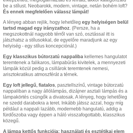
be a stílust. Neobarokk, modern, vintage, netán bohém loft?
És ennek megfelelően válassz lámpát!
A lényeg abban rejlik, hogy lehetőleg
egy helyiségen belül
tartsd magad egy irányzathoz
. (Persze, ha a
megszokottnál nagyobb térről van szó, osztással itt is
játszhatsz a stílusokkal, de egyelőre maradjunk az egy
helyiség - egy stílus koncepciónál.)
Egy klasszikus bútorzatú nappaliba
kellemes hangulatot
teremtenek a falikaros, lámpabúrás kivitelek, a mennyezeti
lámpák közül pedig a csillárok teremtenek nemesi,
arisztokratikus atmoszférát a térnek.
Egy loft jellegű, fiatalos
, pasztellszínű, vintage bútorzatú
nappaliban a nagy állólámpás, dizájner asztali lámpás és a
lámpakörtés csüngők a divatosak. A lényeg, hogy lehetőleg
ne szedd darabokra a teret. Inkább játssz azzal, hogy míg
például a nappali lazább, modernebb hangulatú, addig a
fürdőszoba vagy éppen a háló visszafogottabb, klasszikus
közegű.
A lámpa kettős funkciója: használati és esztétikai elem