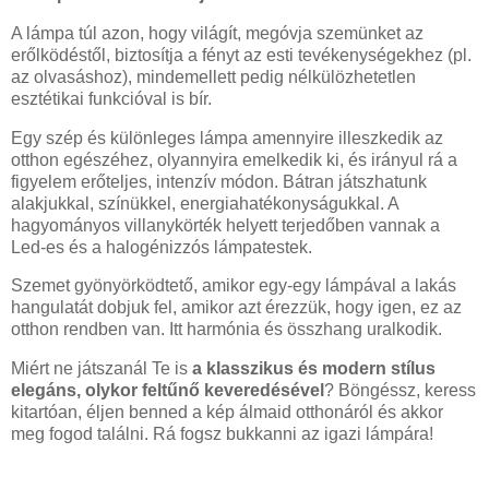
A lámpa túl azon, hogy világít, megóvja szemünket az
erőlködéstől, biztosítja a fényt az esti tevékenységekhez (pl.
az olvasáshoz), mindemellett pedig nélkülözhetetlen
esztétikai funkcióval is bír.
Egy szép és különleges lámpa amennyire illeszkedik az
otthon egészéhez, olyannyira emelkedik ki, és irányul rá a
figyelem erőteljes, intenzív módon. Bátran játszhatunk
alakjukkal, színükkel, energiahatékonyságukkal. A
hagyományos villanykörték helyett terjedőben vannak a
Led-es és a halogénizzós lámpatestek.
Szemet gyönyörködtető, amikor egy-egy lámpával a lakás
hangulatát dobjuk fel, amikor azt érezzük, hogy igen, ez az
otthon rendben van. Itt harmónia és összhang uralkodik.
Miért ne játszanál Te is
a klasszikus és modern stílus
elegáns, olykor feltűnő keveredésével
? Böngéssz, keress
kitartóan, éljen benned a kép álmaid otthonáról és akkor
meg fogod találni. Rá fogsz bukkanni az igazi lámpára!